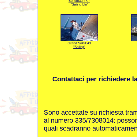
Beneteau 47.7
"Sailing Blu"
Grand Soleil '43
"Sailing"
Contattaci per richiedere l
Sono accettate su richiesta tram
al numero 335/7308014: possono 
quali scadranno automaticamen